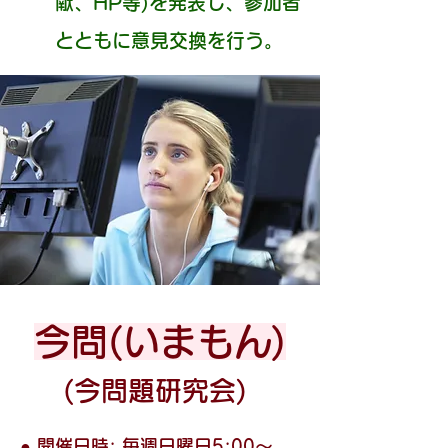
献、HP等)を発表し、参加者
とともに意見交換を行う。
​今問(いまもん)
(今問題研究会)
● 開催日時: 毎週日曜日5:00～