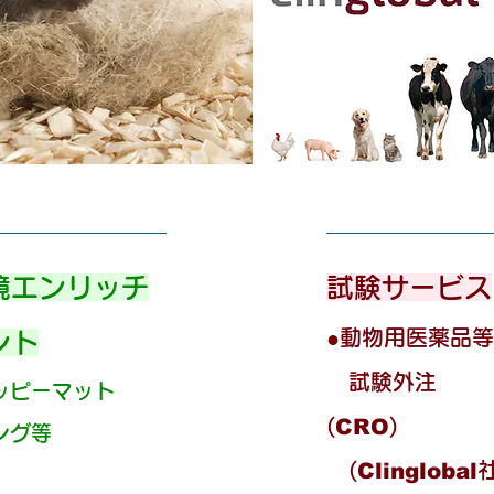
環境エンリッチ
試験サービス
●動物用医薬品
ント
試験外注
ッピーマット​​
(
CRO
)
コング等
(
Clinglobal
社