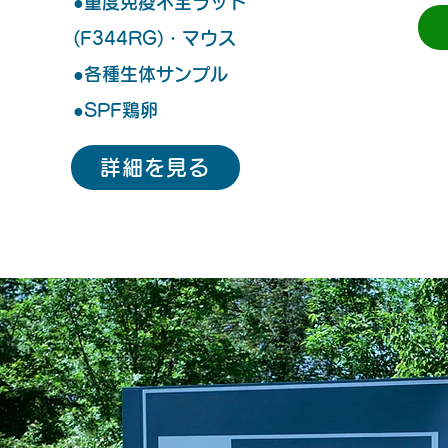
​●重度免疫不全ラット
(F344RG)・マウス
​●各種生体サンプル
​●SPF鶏卵
詳細を見る