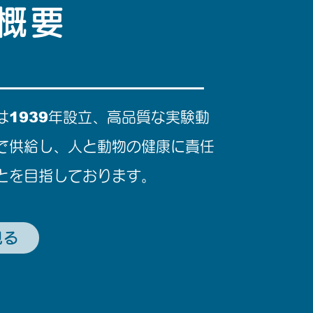
概要
1939
は
年設立、高品質な実験動
で供給し、人と動物の健康に責任
とを目指しております。
見る