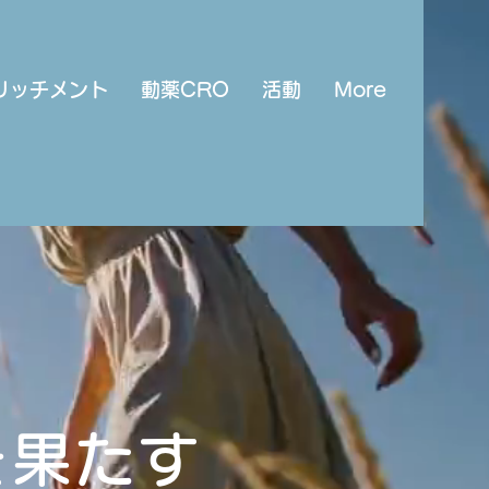
リッチメント
動薬CRO
活動
More
を果たす