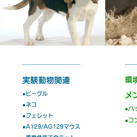
​
​​実
験動物関連
●ビーグル
メ
●ネコ
​●ハ
●フェレット
​●
​●A129/AG129マウス